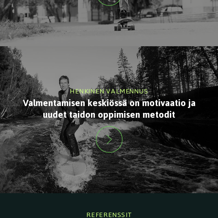
HENKINEN VALMENNUS
Valmentamisen keskiössä on motivaatio ja
uudet taidon oppimisen metodit
REFERENSSIT