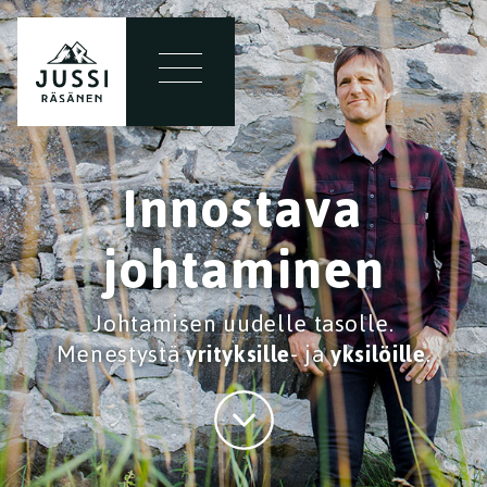
Innostava
johtaminen
Johtamisen uudelle tasolle.
Menestystä
yrityksille
- ja
yksilöille
.