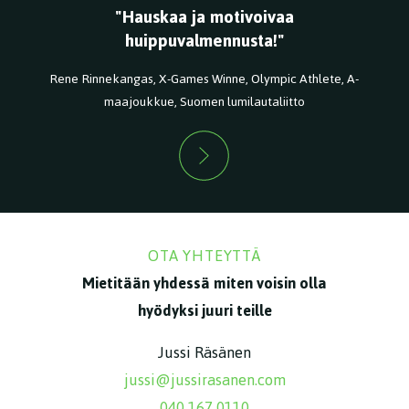
"Hauskaa ja motivoivaa
huippuvalmennusta!"
Rene Rinnekangas, X-Games Winne, Olympic Athlete, A-
maajoukkue, Suomen lumilautaliitto
OTA YHTEYTTÄ
Mietitään yhdessä miten voisin olla
hyödyksi juuri teille
Jussi Räsänen
jussi@jussirasanen.com
040 167 0110